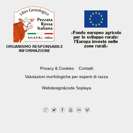
Privacy & Cookies
Contatti
Valutazioni morfologiche per esperti di razza
Webdesign&code
Soplaya
G
Tw
Fa
Yo
Lin
Vi
+
itte
ce
uT
ke
m