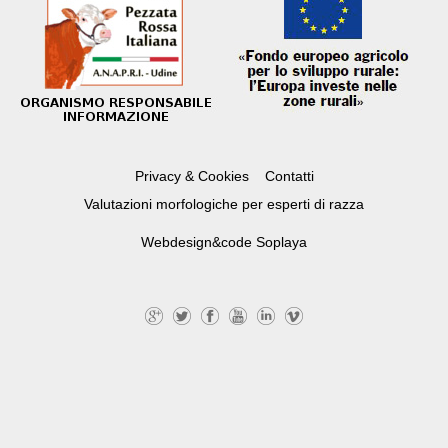
Privacy & Cookies
Contatti
Valutazioni morfologiche per esperti di razza
Webdesign&code
Soplaya
G
Tw
Fa
Yo
Lin
Vi
+
itte
ce
uT
ke
m
r
bo
ub
dI
eo