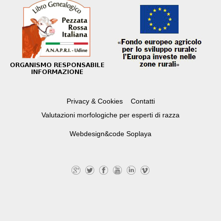
Privacy & Cookies
Contatti
Valutazioni morfologiche per esperti di razza
Webdesign&code
Soplaya
G
Tw
Fa
Yo
Lin
Vi
+
itte
ce
uT
ke
m