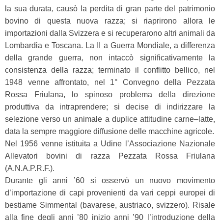
la sua durata, causò la perdita di gran parte del patrimonio
bovino di questa nuova razza; si riaprirono allora le
importazioni dalla Svizzera e si recuperarono altri animali da
Lombardia e Toscana. La II a Guerra Mondiale, a differenza
della grande guerra, non intaccò significativamente la
consistenza della razza; terminato il conflitto bellico, nel
1948 venne affrontato, nel 1° Convegno della Pezzata
Rossa Friulana, lo spinoso problema della direzione
produttiva da intraprendere; si decise di indirizzare la
selezione verso un animale a duplice attitudine carne–latte,
data la sempre maggiore diffusione delle macchine agricole.
Nel 1956 venne istituita a Udine l’Associazione Nazionale
Allevatori bovini di razza Pezzata Rossa Friulana
(A.N.A.P.R.F.).
Durante gli anni ’60 si osservò un nuovo movimento
d’importazione di capi provenienti da vari ceppi europei di
bestiame Simmental (bavarese, austriaco, svizzero). Risale
alla fine degli anni ’80 inizio anni ’90 l’introduzione della