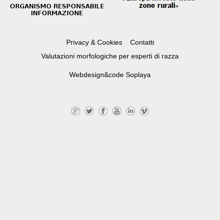
Privacy & Cookies
Contatti
Valutazioni morfologiche per esperti di razza
Webdesign&code
Soplaya
G
Tw
Fa
Yo
Lin
Vi
+
itte
ce
uT
ke
m
r
bo
ub
dI
eo
ok
e
n