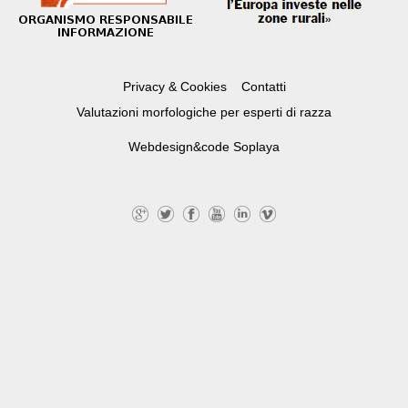
Privacy & Cookies
Contatti
Valutazioni morfologiche per esperti di razza
Webdesign&code
Soplaya
G
Tw
Fa
Yo
Lin
Vi
+
itte
ce
uT
ke
m
r
bo
ub
dI
eo
ok
e
n