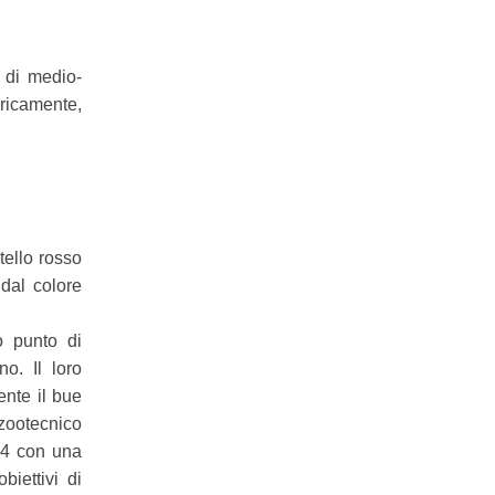
i di medio-
ricamente,
tello rosso
 dal colore
ro punto di
o. Il loro
ente il bue
 zootecnico
54 con una
iettivi di