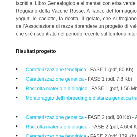
iscritti al Libro Genealogico e alimentati con erba ve
Reggiano della Vacche Rosse. A fianco del formaggio si è
yogurt, le caciotte, la ricotta, il gelato, che si freg
dell’Associazione di razza riprendere un progetto di val
che si è riscontrato nel periodo recente sul territorio int
Risultati progetto
Caratterizzazione fenotipica
- FASE 1
(pdf, 80 Kb)
Caratterizzazione genetica
- FASE 1 (pdf, 7,8 Kb)
Raccolta materiale biologico
-
FASE 1
(pdf, 1.50 M
Monitoraggio dell'inbreeding e distanza genetica tr
Caratterizzazione genetica
- FASE 2 (pdf, 60 Kb) -
Raccolta materiale biologico
- FASE 2 (pdf, 4.604 K
Caratterizzazione fenotipica
- FASE 2
(pdf, 139 Kb)