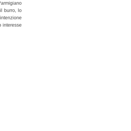
 Parmigiano
l burro, lo
 intenzione
o interesse