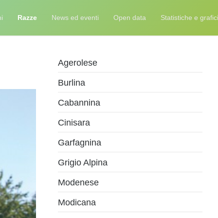
i
Razze
News ed eventi
Open data
Statistiche e grafic
Agerolese
Burlina
Cabannina
Cinisara
Garfagnina
Grigio Alpina
Modenese
Modicana