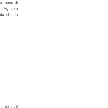
ano meno di
he Agricole
nto che la
ante fra il