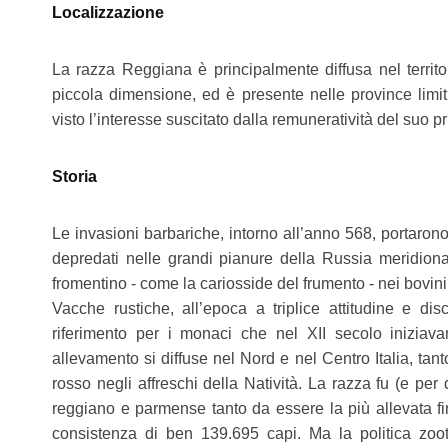
Localizzazione
La razza Reggiana è principalmente diffusa nel territor
piccola dimensione, ed è presente nelle province li
visto l’interesse suscitato dalla remuneratività del suo p
Storia
Le invasioni barbariche, intorno all’anno 568, portarono
depredati nelle grandi pianure della Russia meridiona
fromentino - come la cariosside del frumento - nei bovini
Vacche rustiche, all’epoca a triplice attitudine e di
riferimento per i monaci che nel XII secolo iniziava
allevamento si diffuse nel Nord e nel Centro Italia, tan
rosso negli affreschi della Natività. La razza fu (e per
reggiano e parmense tanto da essere la più allevata f
consistenza di ben 139.695 capi. Ma la politica zoote