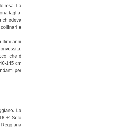
llo rosa. La
ona taglia,
 richiedeva
collinari e
ultimi anni
convessità.
acco, che è
 140-145 cm
ndanti per
ggiano. La
a DOP. Solo
za Reggiana