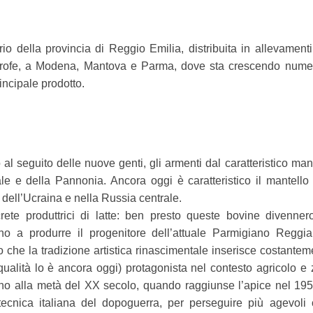
io della provincia di Reggio Emilia, distribuita in allevament
mitrofe, a Modena, Mantova e Parma, dove sta crescendo nume
rincipale prodotto.
 al seguito delle nuove genti, gli armenti dal caratteristico man
le e della Pannonia. Ancora oggi è caratteristico il mantello
 dell’Ucraina e nella Russia centrale.
screte produttrici di latte: ben presto queste bovine divenne
no a produrre il progenitore dell’attuale Parmigiano Reggian
to che la tradizione artistica rinascimentale inserisce costantem
 qualità lo è ancora oggi) protagonista nel contesto agricolo e
ino alla metà del XX secolo, quando raggiunse l’apice nel 19
cnica italiana del dopoguerra, per perseguire più agevoli ob