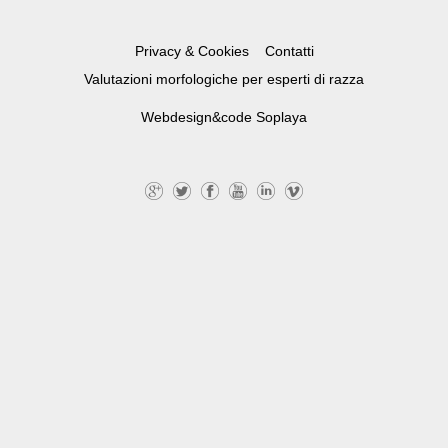
Privacy & Cookies
Contatti
Valutazioni morfologiche per esperti di razza
Webdesign&code
Soplaya
G
Tw
Fa
Yo
Lin
Vi
+
itte
ce
uT
ke
m
r
bo
ub
dI
eo
ok
e
n